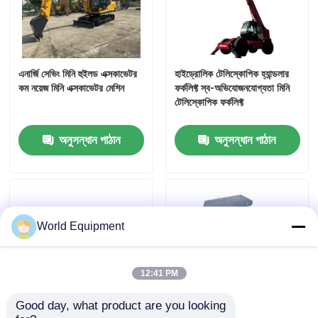
এনার্জি সেভিং মিনি হুইলড এক্সকাভেটর
হাইড্রোলিক টেলিস্কোপিক হ্যান্ডলার
কম নয়েজ মিনি এক্সকাভেটর মেশিন
ফর্কলিফ্ট স্ব-অভিযোজনযোগ্যতা মিনি
টেলিস্কোপিক ফর্কলিফ্ট
অনুসন্ধান পাঠান
অনুসন্ধান পাঠান
World Equipment
12:41 PM
Good day, what product are you looking 