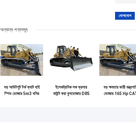
অন্যান্য পণ্যসমূহ
বড় আউটপুট টর্ক ক্যাট হাই
ইলেকট্রনিক লক ক্রলার
বড় ক্ষমতার ভারী যন্ত্রপা
স্পিড ডোজার 5m3 খনির
মাউন্ট করা বুলডোজার D85
ডোজার 165 Hp CA
জন্য নতুন শর্ত
ছোট ক্রলার ডোজার
D6 বুলডোজার