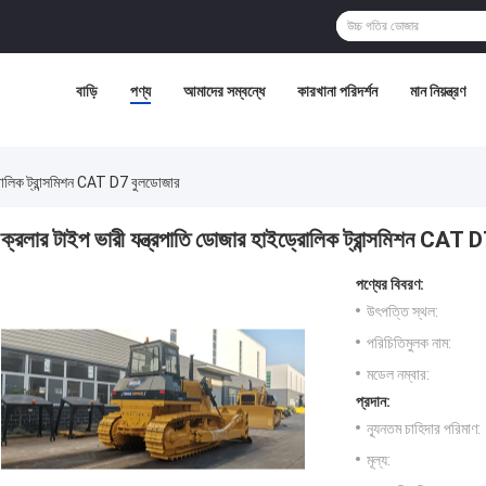
বাড়ি
পণ্য
আমাদের সম্বন্ধে
কারখানা পরিদর্শন
মান নিয়ন্ত্রণ
্রোলিক ট্রান্সমিশন CAT D7 বুলডোজার
ক্রলার টাইপ ভারী যন্ত্রপাতি ডোজার হাইড্রোলিক ট্রান্সমিশন CAT 
পণ্যের বিবরণ:
উৎপত্তি স্থল:
পরিচিতিমুলক নাম:
মডেল নম্বার:
প্রদান:
ন্যূনতম চাহিদার পরিমাণ:
মূল্য: