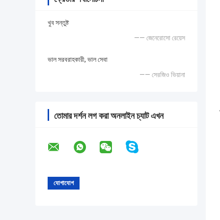
খুব সন্তুষ্ট
—— জেনেরোসো রেয়েস
ভাল সরবরাহকারী, ভাল সেবা
—— সেরজিও ভিয়ানা
তোমার দর্শন লগ করা অনলাইন চ্যাট এখন