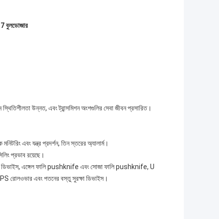
 D7 বুলডোজার
মিশন স্থিতিশীলতা উন্নত, এবং ট্রান্সমিশন অংশগুলির সেবা জীবন প্রসারিত।
নিটরিং এবং যন্ত্র প্রদর্শন, তিন স্তরের অ্যালার্ম।
সিলিং প্রভাব রয়েছে।
স্টার্ট ডিভাইস, এঙ্গেল ফালি pushknife এবং সোজা ফালি pushknife, U
OPS রোলওভার এবং পতনের বস্তু সুরক্ষা ডিভাইস।