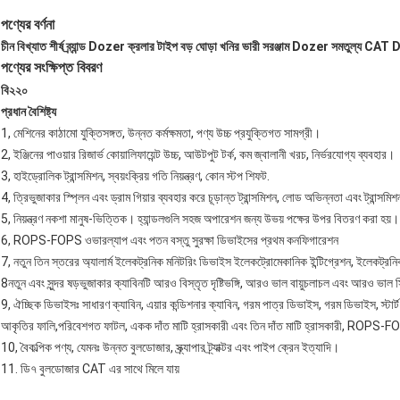
পণ্যের বর্ণনা
চীন বিখ্যাত শীর্ষ ব্র্যান্ড Dozer ক্রলার টাইপ বড় ঘোড়া খনির ভারী সরঞ্জাম Dozer সমতুল্য CAT
পণ্যের সংক্ষিপ্ত বিবরণ
বি২২০
প্রধান বৈশিষ্ট্য
1, মেশিনের কাঠামো যুক্তিসঙ্গত, উন্নত কর্মক্ষমতা, পণ্য উচ্চ প্রযুক্তিগত সামগ্রী।
2, ইঞ্জিনের পাওয়ার রিজার্ভ কোয়ালিফায়েন্ট উচ্চ, আউটপুট টর্ক, কম জ্বালানী খরচ, নির্ভরযোগ্য ব্যবহার।
3, হাইড্রোলিক ট্রান্সমিশন, স্বয়ংক্রিয় গতি নিয়ন্ত্রণ, কোন স্টপ শিফট.
4, ত্রিভুজাকার স্প্লিন এবং ড্রাম গিয়ার ব্যবহার করে চূড়ান্ত ট্রান্সমিশন, লোড অভিন্নতা এবং ট্রান্স
5, নিয়ন্ত্রণ নকশা মানুষ-ভিত্তিক। হ্যান্ডলগুলি সহজ অপারেশন জন্য উভয় পক্ষের উপর বিতরণ করা হয়।
6, ROPS-FOPS ওভারল্যাপ এবং পতন বস্তু সুরক্ষা ডিভাইসের প্রথম কনফিগারেশন
7, নতুন তিন স্তরের অ্যালার্ম ইলেকট্রনিক মনিটরিং ডিভাইস ইলেকট্রোমেকানিক ইন্টিগ্রেশন, ইলেকট্রনিক ম
8নতুন এবং সুন্দর ষড়ভুজাকার ক্যাবিনটি আরও বিস্তৃত দৃষ্টিভঙ্গি, আরও ভাল বায়ুচলাচল এবং আরও ভাল 
9, ঐচ্ছিক ডিভাইসঃ সাধারণ ক্যাবিন, এয়ার কন্ডিশনার ক্যাবিন, গরম পাত্র ডিভাইস, গরম ডিভাইস, 
আকৃতির ফালি,পরিবেশগত ফাটল, একক দাঁত মাটি হ্রাসকারী এবং তিন দাঁত মাটি হ্রাসকারী, ROPS-F
10, বৈকল্পিক পণ্য, যেমনঃ উন্নত বুলডোজার, স্ক্র্যাপার ট্র্যাক্টর এবং পাইপ ক্রেন ইত্যাদি।
11. ডি৭ বুলডোজার CAT এর সাথে মিলে যায়