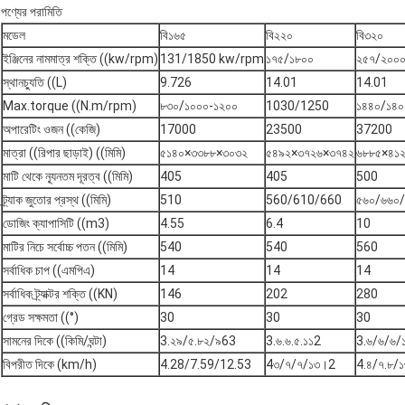
পণ্যের পরামিতি
মডেল
বি১৬৫
বি২২০
বি৩২০
ইঞ্জিনের নামমাত্র শক্তি ((kw/rpm)
131/1850 kw/rpm
১৭৫/১৮০০
২৫৭/২০০
স্থানচ্যুতি ((L)
9.726
14.01
14.01
Max.torque ((N.m/rpm)
৮৩০/১০০০-১২০০
1030/1250
১৪৪০/১৪০
অপারেটিং ওজন ((কেজি)
17000
23500
37200
মাত্রা ((রিপার ছাড়াই) ((মিমি)
৫১৪০×৩৩৮৮×৩০৩২
৫৪৯২×৩৭২৬×৩৭৪২
৬৮৮৫×৪১
মাটি থেকে ন্যূনতম দূরত্ব ((মিমি)
405
405
500
ট্র্যাক জুতোর প্রস্থ ((মিমি)
510
560/610/660
৫৬০/৬৬০
ডোজিং ক্যাপাসিটি ((m3)
4.55
6.4
10
মাটির নিচে সর্বোচ্চ পতন ((মিমি)
540
540
560
সর্বাধিক চাপ ((এমপিএ)
14
14
14
সর্বাধিক ট্র্যাক্টর শক্তি ((KN)
146
202
280
গ্রেড সক্ষমতা ((°)
30
30
30
সামনের দিকে ((কিমি/ঘন্টা)
3.২৯/৫.৮২/৯63
3.৬.৬.৫.১১2
3.৬/৬/৬/
বিপরীত দিকে (km/h)
4.28/7.59/12.53
4৩/৭/৭/১৩।2
4.৪/৭.৮/