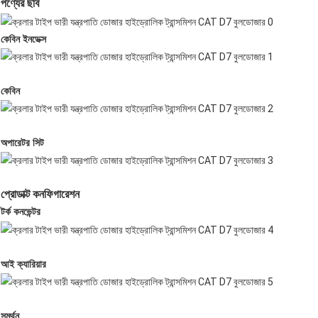
পণ্যের ছবি
কেবিন ইনডেক্স
কেবিন
অপারেটর সিট
প্রোডাক্ট কনফিগারেশন
টর্ক কনভেন্টর
আই ক্যারিয়ার
সমর্থন