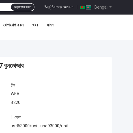
উদ্ধৃতির জন্য আবেদন
|
Bengali
অনুসন্ধান করুন
যোগাযোগ করুন
খবর
মামলা
D7 বুলডোজার
চীন
WEA
B220
1 একক
usd63000/unit-usd93000/unit