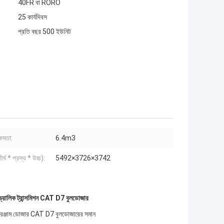
40FR বা RORO
25 কার্যদিবস
প্রতি বছর 500 ইউনিট
্ষমতা:
6.4m3
ীর্ঘ * প্রস্থ * উচ্চ):
5492×3726×3742
্রোলিক ট্রান্সমিশন CAT D7 বুলডোজার
ভারী সরঞ্জাম ডোজার CAT D7 বুলডোজারের সমান