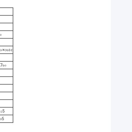
০
০
২৮×৩৬৪৫
/7৬০
১১5
১৩5