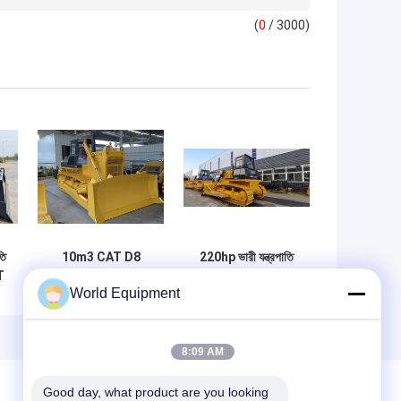
(
0
/ 3000)
তি
10m3 CAT D8
220hp ভারী যন্ত্রপাতি
T
বুলডোজার উচ্চ পরিধান
ডোজার D7 নির্ভরযোগ্য
World Equipment
প্রতিরোধের আন্তর্জাতিক
ক্যাটারপিলার বৈদ্যুতিক
হারভেস্টার ডোজার
ডোজার
8:09 AM
Good day, what product are you looking 