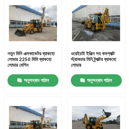
নতুন মিনি এক্সকাভেটর ব্যাকহো
ওয়েইচাই ইঞ্জিন সহ কমপ্যাক্ট
লোডার 2250 মিমি ব্যাকহো
স্ট্রাকচার মিনি ট্র্যাক্টর ব্যাকহো
লোডার মেশিন
লোডার
অনুসন্ধান পাঠান
অনুসন্ধান পাঠান
বাড়ি
পণ্য
আমাদের সম্বন্ধে