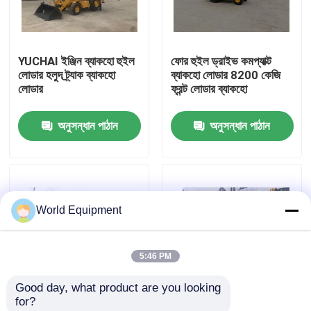
কারখানা পরিদর্শন
YUCHAI ইঞ্জিন ব্যাকহো হুইল
ফোর হুইল ড্রাইভ কমপ্যাক্ট
লোডার হলুদ ট্র্যাক ব্যাকহো
ব্যাকহো লোডার 8200 কেজি
মান নিয়ন্ত্রণ
লোডার
ফ্রন্ট লোডার ব্যাকহো
অনুসন্ধান পাঠান
অনুসন্ধান পাঠান
যোগাযোগ করুন
খবর
World Equipment
মামলা
5:46 PM
হাইড্রোলিক ক্রলার এক্সকাভেটর
Good day, what product are you looking 
for?
মিনি ক্রলার এক্সকাভেটর
75KW ব্যাকহো হুইল লোডার
4X4 ব্যাকহো হুইল লোডার