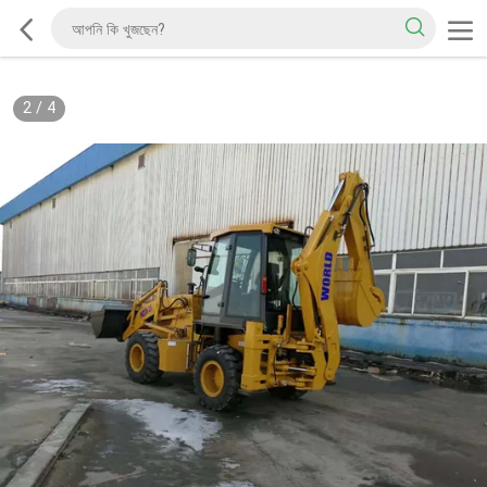
2
/
4