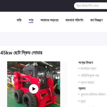
বাড়ি
পণ্য
আমাদের সম্বন্ধে
কারখানা পরিদর্শন
মান নিয়ন্ত্রণ
45kw ছোট স্কিড লোডার
পণ্যের বিবরণ:
উৎপত্তি স্থল:
পরিচিতিমুলক নাম:
মডেল নম্বার:
প্রদান:
ন্যূনতম চাহিদার পরিমাণ:
মূল্য: