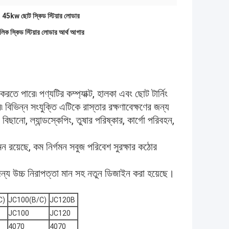
,
45kw ছোট স্কিড স্টিয়ার লোডার
লিক স্কিড স্টিয়ার লোডার আর্থ আগার
তে পারে৷ পণ্যটির কম্প্যাক্ট, হালকা এবং ছোট টার্নিং
৷ বিভিন্ন সংযুক্তি এটিকে রাস্তার রক্ষণাবেক্ষণের জন্য
বিছানো, ল্যান্ডস্কেপিং, তুষার পরিষ্কার, কার্গো পরিবহন,
মন রয়েছে, কম নির্গমন সবুজ পরিবেশ সুরক্ষার কঠোর
উচ্চ নিরাপত্তা মান সহ নতুন ডিজাইন করা হয়েছে।
C)
JC100(B/C)
JC120B
JC100
JC120
4070
4070