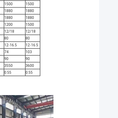
1500
1500
1880
1880
1880
1880
1200
1500
12/18
12/18
80
80
12-16.5
12-16.5
74
103
90
90
3550
3600
0.55
0.55