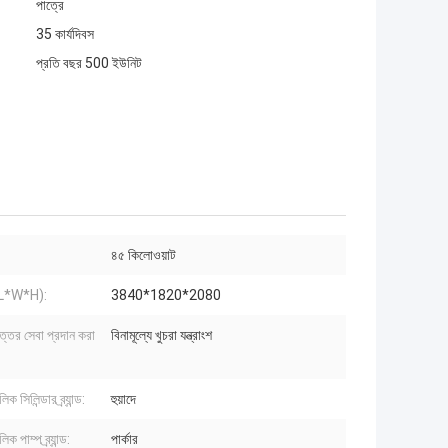
পাত্রে
35 কার্যদিবস
প্রতি বছর 500 ইউনিট
৪৫ কিলোওয়াট
 (L*W*H):
3840*1820*2080
োত্তর সেবা প্রদান করা
বিনামূল্যে খুচরা যন্ত্রাংশ
ক সিলিন্ডার ব্র্যান্ড:
হুয়াদে
ক পাম্প ব্র্যান্ড:
পার্কার