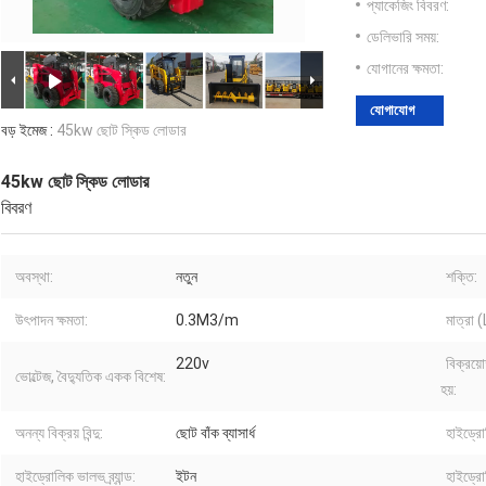
প্যাকেজিং বিবরণ:
ডেলিভারি সময়:
যোগানের ক্ষমতা:
যোগাযোগ
বড় ইমেজ :
45kw ছোট স্কিড লোডার
45kw ছোট স্কিড লোডার
বিবরণ
অবস্থা:
নতুন
শক্তি:
উৎপাদন ক্ষমতা:
0.3M3/m
মাত্রা
220v
বিক্রয়
ভোল্টেজ, বৈদ্যুতিক একক বিশেষ:
হয়:
অনন্য বিক্রয় বিন্দু:
ছোট বাঁক ব্যাসার্ধ
হাইড্রোলি
হাইড্রোলিক ভালভ ব্র্যান্ড:
ইটন
হাইড্রোলি