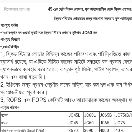
বিশেষভাবে তুলে ধরা:
45kw ছোট স্কিড লোডার
,
ফুল হাইড্রোলিক ছোট স্কিড লোডার
স্কিড-স্টিয়ার লোডারের জন্য কারখানা সরবরাহ ফুল-হাইড্রো
পণ্যের বর্ণনা
পাওয়ারপ্লাস বব ওয়ার্ল্ড ক্যাট স্মল স্কিড স্টিয়ার লোডার সুইপার JC60 সহ
পণ্যের বিবরণ
প্রধান বৈশিষ্ট্য
1, স্কিড স্টিয়ার লোডার বিভিন্ন কাজের পরিবেশ এবং পরিস্থিতিতে কাজ কর
ব্যাসার্ধ রয়েছে, যা এটিকে সীমিত কাজের সাইটে সবচেয়ে বড় প্রভাব ফেলে
ব্যাপকভাবে ব্যবহার করে তোলে, রাস্তা- পৃষ্ঠ মিলিং, পাইপ স্থাপন, তারের 
খনন এবং ভাঙ্গা ইত্যাদি।
2, ইঞ্জিনের জন্য প্রথম-শ্রেণীর মানের শক্তি, যার কম শব্দ এবং কম নির্গ
প্রয়োজনীয়তা পূরণ করে।
3, ROPS এবং FOPS কেবিনটি আরও আরামদায়ক কাজের অবস্থার জন্য 
পণ্যের পরিমাপ
মডেল
JC45L
JC60L
JC65B
JC75(B/
মডেল
JC45
JC60
JC65
JC75
সামগ্রিক অপারেটিং উচ্চতা (মিমি)
3670
3690
4000
4070