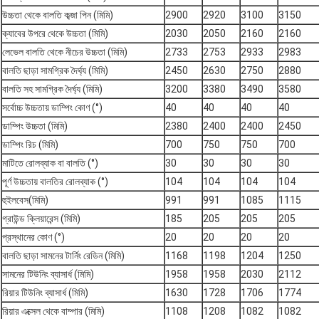
উচ্চতা থেকে বালতি কব্জা পিন (মিমি)
2900
2920
3100
3150
ক্যাবের উপরে থেকে উচ্চতা (মিমি)
2030
2050
2160
2160
লেভেল বালতি থেকে নীচের উচ্চতা (মিমি)
2733
2753
2933
2983
বালতি ছাড়া সামগ্রিক দৈর্ঘ্য (মিমি)
2450
2630
2750
2880
বালতি সহ সামগ্রিক দৈর্ঘ্য (মিমি)
3200
3380
3490
3580
সর্বোচ্চ উচ্চতায় ডাম্পিং কোণ (°)
40
40
40
40
ডাম্পিং উচ্চতা (মিমি)
2380
2400
2400
2450
ডাম্পিং রিচ (মিমি)
700
750
750
700
মাটিতে রোলব্যাক বা বালতি (°)
30
30
30
30
পূর্ণ উচ্চতায় বালতির রোলব্যাক (°)
104
104
104
104
হুইলবেস(মিমি)
991
991
1085
1115
গ্রাউন্ড ক্লিয়ারেন্স (মিমি)
185
205
205
205
প্রস্থানের কোণ (°)
20
20
20
20
বালতি ছাড়া সামনের টার্নিং রেডিন (মিমি)
1168
1198
1204
1250
সামনের টিউনিং ব্যাসার্ধ (মিমি)
1958
1958
2030
2112
রিয়ার টিউনিং ব্যাসার্ধ (মিমি)
1630
1728
1706
1774
রিয়ার এক্সেল থেকে বাম্পার (মিমি)
1108
1208
1082
1082