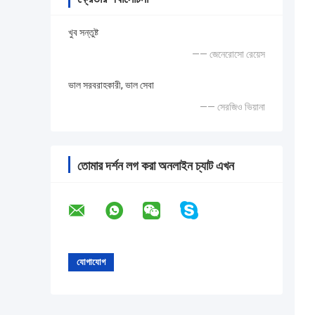
খুব সন্তুষ্ট
—— জেনেরোসো রেয়েস
ভাল সরবরাহকারী, ভাল সেবা
—— সেরজিও ভিয়ানা
তোমার দর্শন লগ করা অনলাইন চ্যাট এখন