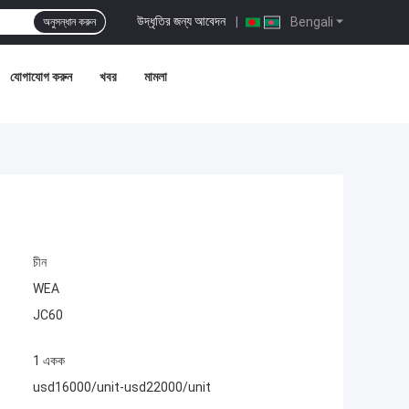
উদ্ধৃতির জন্য আবেদন
|
Bengali
অনুসন্ধান করুন
যোগাযোগ করুন
খবর
মামলা
চীন
WEA
JC60
1 একক
usd16000/unit-usd22000/unit