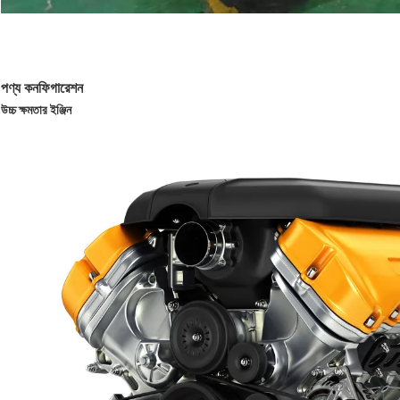
পণ্য কনফিগারেশন
উচ্চ ক্ষমতার ইঞ্জিন