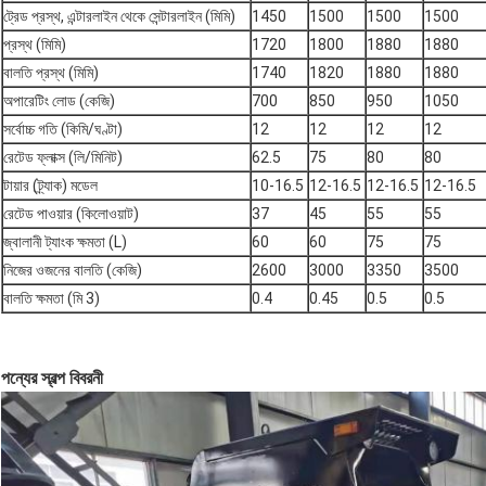
ট্রেড প্রস্থ, এন্টারলাইন থেকে সেন্টারলাইন (মিমি)
1450
1500
1500
1500
প্রস্থ (মিমি)
1720
1800
1880
1880
বালতি প্রস্থ (মিমি)
1740
1820
1880
1880
অপারেটিং লোড (কেজি)
700
850
950
1050
সর্বোচ্চ গতি (কিমি/ঘণ্টা)
12
12
12
12
রেটেড ফ্লাক্স (লি/মিনিট)
62.5
75
80
80
টায়ার (ট্র্যাক) মডেল
10-16.5
12-16.5
12-16.5
12-16.5
রেটেড পাওয়ার (কিলোওয়াট)
37
45
55
55
জ্বালানী ট্যাংক ক্ষমতা (L)
60
60
75
75
নিজের ওজনের বালতি (কেজি)
2600
3000
3350
3500
বালতি ক্ষমতা (মি 3)
0.4
0.45
0.5
0.5
পন্যের স্বল্প বিবরনী