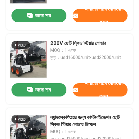
আমাদের সাথে যোগাযোগ
ভালো দাম
কারখানা পরিদর্শন
করুন
মান নিয়ন্ত্রণ
220V ছোট স্কিড স্টিয়ার লোডার
MOQ：1 একক
যোগাযোগ করুন
মূল্য：usd16000/unit-usd22000/unit
খবর
আমাদের সাথে যোগাযোগ
ভালো দাম
করুন
মামলা
হাইড্রোলিক ক্রলার এক্সকাভেটর
ল্যান্ডস্কেপিংয়ের জন্য কাস্টমাইজেশন ছোট
স্কিড স্টিয়ার লোডার ডিজেল
MOQ：1 একক
মিনি ক্রলার এক্সকাভেটর
মূল্য：usd16000/unit-usd22000/unit