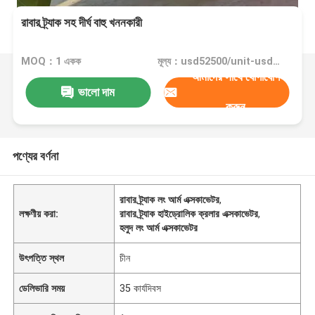
রাবার ট্র্যাক সহ দীর্ঘ বাহু খননকারী
MOQ：1 একক
মূল্য：usd52500/unit-usd56500/unit
আমাদের সাথে যোগাযোগ
ভালো দাম
করুন
পণ্যের বর্ণনা
রাবার ট্র্যাক লং আর্ম এক্সকাভেটর
,
লক্ষণীয় করা:
রাবার ট্র্যাক হাইড্রোলিক ক্রলার এক্সকাভেটর
,
হলুদ লং আর্ম এক্সকাভেটর
উৎপত্তি স্থল
চীন
ডেলিভারি সময়
35 কার্যদিবস