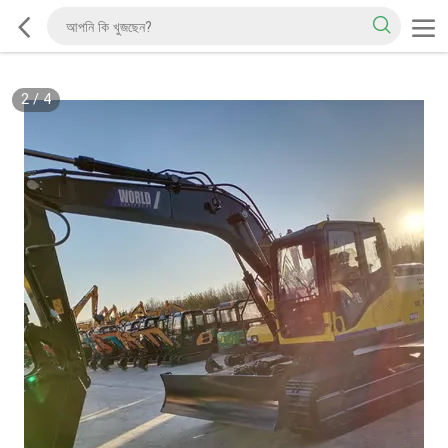
2
/
4