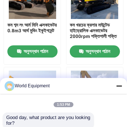
কারখানা পরিদর্শন
কম শব্দ লং আর্ম মিনি এক্সকাভেটর
কম খরচের ক্রলার মাউন্টেড
0.8m3 আর্থ মুভিং ইকুইপমেন্ট
হাইড্রোলিক এক্সকাভেটর
মান নিয়ন্ত্রণ
2000rpm শক্তিশালী শক্তি
অনুসন্ধান পাঠান
অনুসন্ধান পাঠান
যোগাযোগ করুন
খবর
World Equipment
মামলা
1:53 PM
হাইড্রোলিক ক্রলার এক্সকাভেটর
Good day, what product are you looking 
for?
মিনি ক্রলার এক্সকাভেটর
নিরাপত্তা ফ্রেম রাবার টায়ার
খননের জন্য ইসুজু ইঞ্জিন