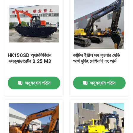
HK150SD অ্যামফিবিয়ান
কামিন্স ইঞ্জিন সহ ক্রলার হেভি
এক্সক্যাভারেটর 0.25 M3
আর্থ মুভিং মেশিনারি লং আর্ম
অনুসন্ধান পাঠান
অনুসন্ধান পাঠান
বাড়ি
পণ্য
আমাদের সম্বন্ধে