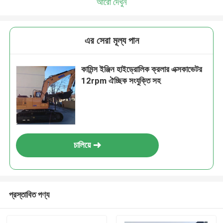
আরো দেখুন
এর সেরা মূল্য পান
কামিন্স ইঞ্জিন হাইড্রোলিক ক্রলার এক্সকাভেটর
12rpm ঐচ্ছিক সংযুক্তি সহ
চালিয়ে
প্রস্তাবিত পণ্য