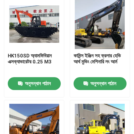
HK150SD অ্যামফিবিয়ান
কামিন্স ইঞ্জিন সহ ক্রলার হেভি
এক্সক্যাভারেটর 0.25 M3
আর্থ মুভিং মেশিনারি লং আর্ম
অনুসন্ধান পাঠান
অনুসন্ধান পাঠান
বাড়ি
পণ্য
আমাদের সম্বন্ধে