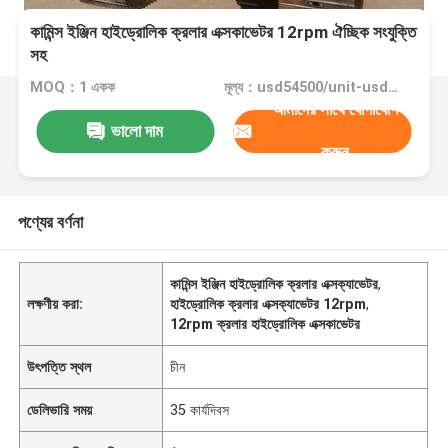
কামিন্স ইঞ্জিন হাইড্রোলিক ক্রলার এক্সকাভেটর 12rpm ঐচ্ছিক সংযুক্তি
সহ
MOQ：1 একক
মূল্য：usd54500/unit-usd62500/unit
আমাদের সাথে যোগাযোগ
ভালো দাম
করুন
পণ্যের বর্ণনা
কামিন্স ইঞ্জিন হাইড্রোলিক ক্রলার এক্সক্যাভেটর
,
লক্ষণীয় করা:
হাইড্রোলিক ক্রলার এক্সক্যাভেটর 12rpm
,
12rpm ক্রলার হাইড্রোলিক এক্সকাভেটর
উৎপত্তি স্থল
চীন
ডেলিভারি সময়
35 কার্যদিবস