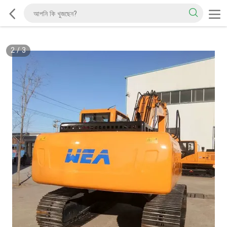
2
/
3