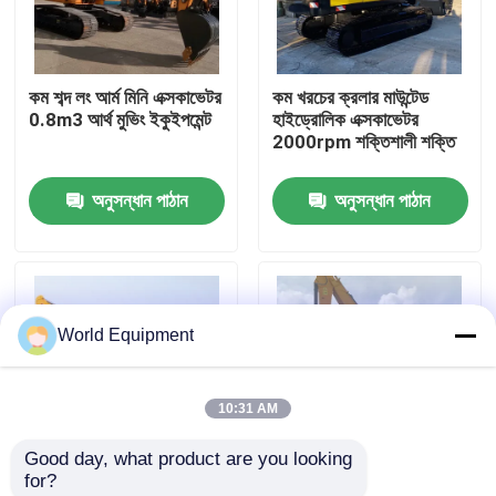
কারখানা পরিদর্শন
কম শব্দ লং আর্ম মিনি এক্সকাভেটর
কম খরচের ক্রলার মাউন্টেড
0.8m3 আর্থ মুভিং ইকুইপমেন্ট
হাইড্রোলিক এক্সকাভেটর
মান নিয়ন্ত্রণ
2000rpm শক্তিশালী শক্তি
অনুসন্ধান পাঠান
অনুসন্ধান পাঠান
যোগাযোগ করুন
খবর
World Equipment
মামলা
10:31 AM
হাইড্রোলিক ক্রলার এক্সকাভেটর
Good day, what product are you looking 
for?
মিনি ক্রলার এক্সকাভেটর
নিরাপত্তা ফ্রেম রাবার টায়ার
খননের জন্য ইসুজু ইঞ্জিন