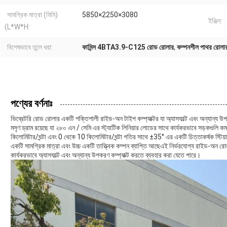
সামগ্রিক মাত্রা (মিমি)
5850×2250×3080
ইঞ্জিন:
(L*W*H:
বিশেষভাবে তুলে ধরা:
কামিন্স 4BTA3.9-C125 রোড রোলার
,
কম্পনশীল পাথর রোলা
পণ্যের বর্ণনাঃ
ভিব্রেটরি রোড রোলার একটি শক্তিশালী রাইড-অন টাইপ কম্প্যাক্টর যা অ্যাসফাল্ট এবং অন্যান্য উ
মসৃণ ড্রাম রয়েছে যা ২৮০ এন / সেমি এর স্ট্যাটিক লিনিয়ার লোডের সাথে কার্যকরভাবে সড়কগুলি
কিলোমিটার/ঘন্টা এবং 0 থেকে 10 কিলোমিটার/ঘন্টা গতির সাথে ±35° এর একটি চিত্তাকর্ষক স্
একটি সামগ্রিক মাত্রা এবং উচ্চ একটি তাত্ত্বিক কম্পন ব্যাপ্তি আছেএই নির্ভরযোগ্য রাইড-অন রোলার
কার্যকরভাবে অ্যাসফাল্ট এবং অন্যান্য উপকরণ কম্প্যাক্ট করতে ব্যবহার করা যেতে পারে।