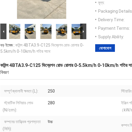
মূল্য:
Packaging Details
Delivery Time:
Payment Terms:
Supply Ability:
বড় ইমেজ :
কমিন্স 4BTA3.9-C125 ভিব্রেশন রোড রোলার 0-
যোগাযোগ
5.5km/h 0-10km/h গতির সাথে
কমিন্স 4BTA3.9-C125 ভিব্রেশন রোড রোলার 0-5.5km/h 0-10km/h গতির সা
বিবরণ
সম্পূর্ণ জ্বালানী ক্ষমতা (L):
250
স্টিয়ার
স্ট্যাটিক লিনিয়ার লোড
280
ইঞ্জিন 
(N/cm):
（kW/
কম্পনের তাত্ত্বিক প্রশস্ততা
উচ্চ
কম্পন ফ্
(মিমি):