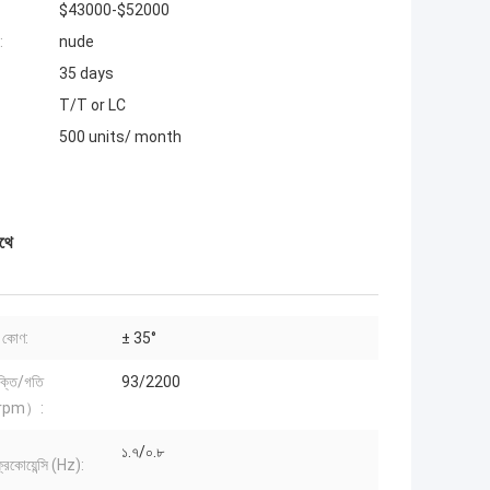
$43000-$52000
:
nude
35 days
T/T or LC
500 units/ month
থে
িং কোণ:
± 35°
শক্তি/গতি
93/2200
rpm）:
১.৭/০.৮
রিকোয়েন্সি (Hz):