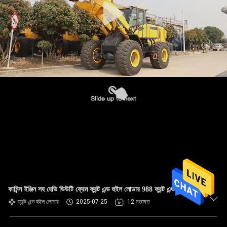
কামিন্স ইঞ্জিন সহ হেভি ডিউটি ​​ফ্রেম ফ্রন্ট এন্ড হুইল লোডার 988 ফ্রন্ট এন্ড লোডার
ফ্রন্ট এন্ড হুইল লোডার
2025-07-25
12 মতামত