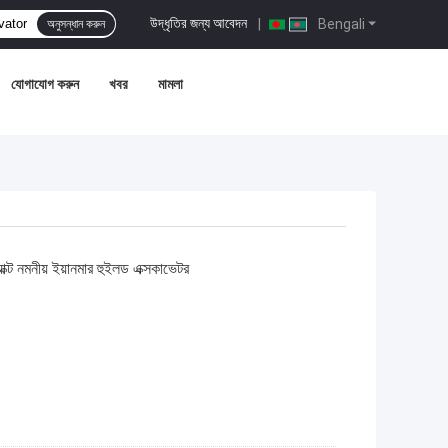
উদ্ধৃতির জন্য আবেদন
|
Bengali
অনুসন্ধান করুন
যোগাযোগ করুন
খবর
মামলা
ক্ট নমনীয় ইয়ানমার হুইলড এক্সকাভেটর