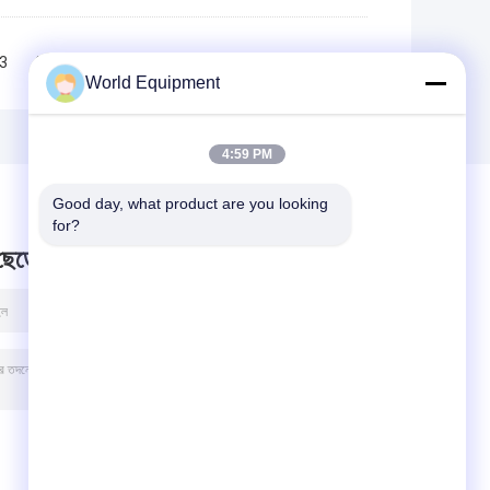
3
4
>>
>|
World Equipment
4:59 PM
Good day, what product are you looking 
for?
 ছেড়ে