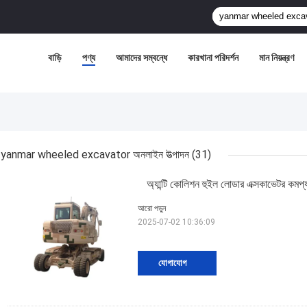
বাড়ি
পণ্য
আমাদের সম্বন্ধে
কারখানা পরিদর্শন
মান নিয়ন্ত্রণ
yanmar wheeled excavator অনলাইন উত্পাদন
(31)
অ্যান্টি কোলিশন হুইল লোডার এক্সকাভেটর কমপ্যা
আরো পড়ুন
2025-07-02 10:36:09
যোগাযোগ