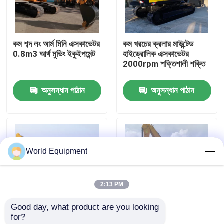
কারখানা পরিদর্শন
কম শব্দ লং আর্ম মিনি এক্সকাভেটর
কম খরচের ক্রলার মাউন্টেড
0.8m3 আর্থ মুভিং ইকুইপমেন্ট
হাইড্রোলিক এক্সকাভেটর
মান নিয়ন্ত্রণ
2000rpm শক্তিশালী শক্তি
অনুসন্ধান পাঠান
অনুসন্ধান পাঠান
যোগাযোগ করুন
খবর
World Equipment
মামলা
2:13 PM
হাইড্রোলিক ক্রলার এক্সকাভেটর
Good day, what product are you looking 
for?
মিনি ক্রলার এক্সকাভেটর
নিরাপত্তা ফ্রেম রাবার টায়ার
খননের জন্য ইসুজু ইঞ্জিন