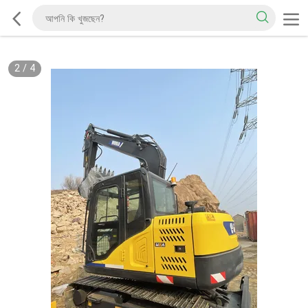
2
/
4