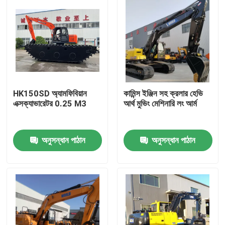
HK150SD অ্যামফিবিয়ান
কামিন্স ইঞ্জিন সহ ক্রলার হেভি
এক্সক্যাভারেটর 0.25 M3
আর্থ মুভিং মেশিনারি লং আর্ম
অনুসন্ধান পাঠান
অনুসন্ধান পাঠান
বাড়ি
পণ্য
আমাদের সম্বন্ধে