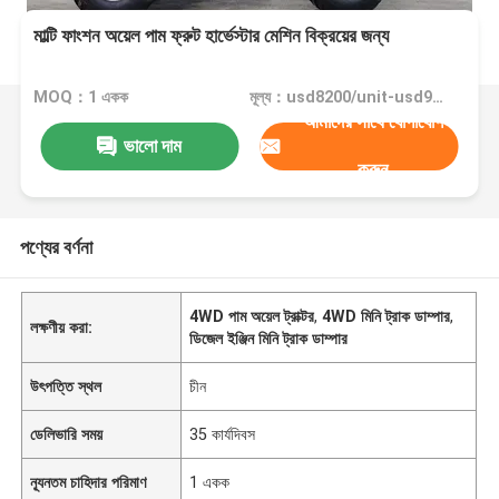
মাল্টি ফাংশন অয়েল পাম ফ্রুট হার্ভেস্টার মেশিন বিক্রয়ের জন্য
MOQ：1 একক
মূল্য：usd8200/unit-usd9800/unit
আমাদের সাথে যোগাযোগ
ভালো দাম
করুন
পণ্যের বর্ণনা
4WD পাম অয়েল ট্রাক্টর
,
4WD মিনি ট্রাক ডাম্পার
,
লক্ষণীয় করা:
ডিজেল ইঞ্জিন মিনি ট্রাক ডাম্পার
উৎপত্তি স্থল
চীন
ডেলিভারি সময়
35 কার্যদিবস
ন্যূনতম চাহিদার পরিমাণ
1 একক