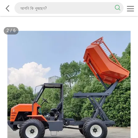
2
/
6