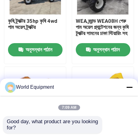
কারখানা পরিদর্শন
কৃষি ট্র্যাক্টর 35hp কৃষি 4wd
WEA ব্র্যান্ড WEA08H পেরু
পাম অয়েল ট্র্যাক্টর
পাম অয়েল প্ল্যান্টেশনের জন্য কৃষি
ট্র্যাক্টর সামনের চাকা স্টিয়ারিং সহ
মান নিয়ন্ত্রণ
অনুসন্ধান পাঠান
অনুসন্ধান পাঠান
যোগাযোগ করুন
খবর
World Equipment
মামলা
7:09 AM
হাইড্রোলিক ক্রলার এক্সকাভেটর
Good day, what product are you looking 
for?
মিনি কৃষি ট্র্যাক্টর 14hp ইঞ্জিন
পাম অয়েল প্ল্যান্টেশনের জন্য মিনি
মিনি ক্রলার এক্সকাভেটর
পাওয়ার ট্র্যাক্টর হাইড্রোলিক
পাম অয়েল ট্র্যাক্টর মেশিন 4 * 4