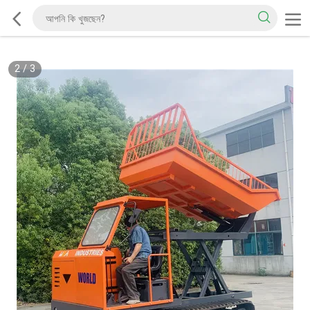
2
/
3