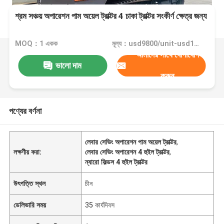
শ্রম সঞ্চয় অপারেশন পাম অয়েল ট্রাক্টর 4 চাকা ট্রাক্টর সংকীর্ণ ক্ষেত্র জন্য
MOQ：1 একক
মূল্য：usd9800/unit-usd12500/unit
আমাদের সাথে যোগাযোগ
ভালো দাম
করুন
পণ্যের বর্ণনা
লেবার সেভিং অপারেশন পাম অয়েল ট্রাক্টর
,
লক্ষণীয় করা:
লেবার সেভিং অপারেশন 4 হুইল ট্রাক্টর
,
ন্যারো ফিল্ডস 4 হুইল ট্রাক্টর
উৎপত্তি স্থল
চীন
ডেলিভারি সময়
35 কার্যদিবস