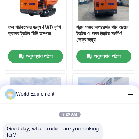
কারখানা পরিদর্শন
ফল পরিবহনের জন্য 4WD কৃষি
শ্রম সঞ্চয় অপারেশন পাম অয়েল
ক্রলার ট্রাক্টর মিনি ডাম্পার
ট্রাক্টর 4 চাকা ট্রাক্টর সংকীর্ণ
মান নিয়ন্ত্রণ
ক্ষেত্র জন্য
অনুসন্ধান পাঠান
অনুসন্ধান পাঠান
যোগাযোগ করুন
খবর
World Equipment
মামলা
9:29 AM
হাইড্রোলিক ক্রলার এক্সকাভেটর
Good day, what product are you looking 
for?
মিনি ক্রলার এক্সকাভেটর
লিফ্ট কন্টেইনার সহ গার্ডেন সেল্ফ
17HP কৃষি ক্রলার ট্রাক্টর রাবার