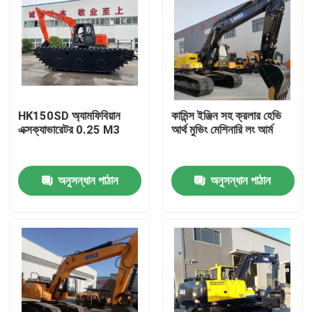
HK150SD অ্যামফিবিয়ান
কামিন্স ইঞ্জিন সহ ক্রলার হেভি
এক্সক্যাভারেটর 0.25 M3
আর্থ মুভিং মেশিনারি লং আর্ম
অনুসন্ধান পাঠান
অনুসন্ধান পাঠান
বাড়ি
পণ্য
আমাদের সম্বন্ধে