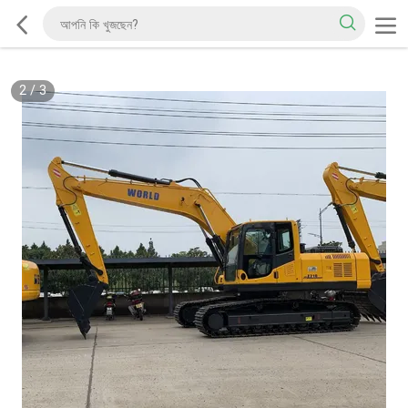
2
/
3