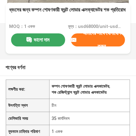
ধ্বংসের জন্য কম্পন শোষণকারী ফ্রন্ট লোডার এক্সক্যাভেটর শক প্রতিরোধ
MOQ：1 একক
মূল্য：usd68000/unit-usd69500/unit
আমাদের সাথে যোগাযোগ
ভালো দাম
করুন
পণ্যের বর্ণনা
কম্পন শোষণকারী ফ্রন্ট লোডার এক্সকাভেটর
,
লক্ষণীয় করা:
শক রেজিস্ট্যান্স ফ্রন্ট লোডার এক্সকাভেটর
উৎপত্তি স্থল
চীন
ডেলিভারি সময়
35 কার্যদিবস
ন্যূনতম চাহিদার পরিমাণ
1 একক