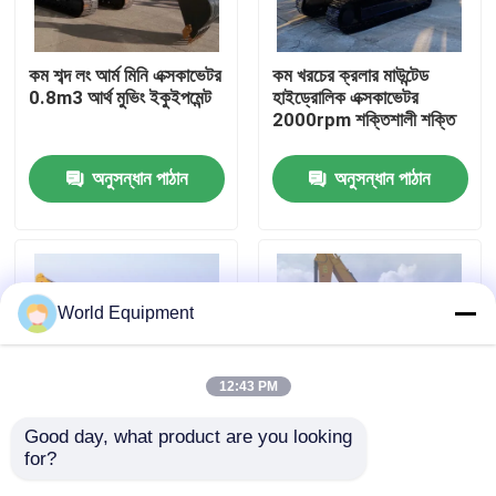
কারখানা পরিদর্শন
কম শব্দ লং আর্ম মিনি এক্সকাভেটর
কম খরচের ক্রলার মাউন্টেড
0.8m3 আর্থ মুভিং ইকুইপমেন্ট
হাইড্রোলিক এক্সকাভেটর
2000rpm শক্তিশালী শক্তি
মান নিয়ন্ত্রণ
অনুসন্ধান পাঠান
অনুসন্ধান পাঠান
যোগাযোগ করুন
খবর
World Equipment
মামলা
12:43 PM
হাইড্রোলিক ক্রলার এক্সকাভেটর
Good day, what product are you looking 
for?
নিরাপত্তা ফ্রেম রাবার টায়ার
খননের জন্য ইসুজু ইঞ্জিন
মিনি ক্রলার এক্সকাভেটর
এক্সক্যাভেটর হলুদ মিনি
হাইড্রোলিক ক্রলার