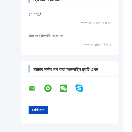
খুব সন্তুষ্ট
—— জেনেরোসো রেয়েস
ভাল সরবরাহকারী, ভাল সেবা
—— সেরজিও ভিয়ানা
তোমার দর্শন লগ করা অনলাইন চ্যাট এখন