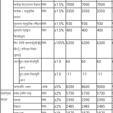
সর্বোচ্চ উত্তোলন উচ্চতা
মিমি
±1.5%
7000
7000
7000
সর্বোচ্চ। অনুভূমিক
মিমি
±1.5%
3350
3350
3350
নাগাল
ন্যূনতম অনুভূমিক পৌঁছান
মিমি
±1.5%
930
930
930
ন্যূনতম গ্রাউন্ড
মিমি
±1.5%
400
400
400
ক্লিয়ারেন্স
মিন. টার্নিং ব্যাসার্ধ(外轮
মিমি
≤105%
6200
6200
6200
中心 বাইরের টায়ার
কেন্দ্র)
কোণ
বুম ফ্রেম ঊর্ধ্বমুখী
.
±1.0
60
60
60
কোণ
বুম ফ্রেম নিম্নমুখী
.
±1.0
-11
-11
-11
কোণ
অপারেটিং ওজন
কেজি
±5%
8200
8600
9000
সামগ্রিক
দৈর্ঘ্য (কাঁটা সহ)
মিমি
±2%
5730
5730
5730
মাত্রা
প্রস্থ
মিমি
±2%
2390
2390
2390
উচ্চতা
মিমি
±2%
2485
2485
2485