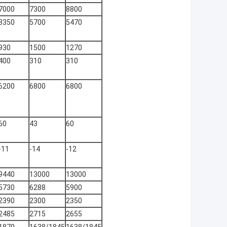
7000
7300
8800
3350
5700
5470
930
1500
1270
400
310
310
6200
6800
6800
60
43
60
-11
-14
-12
9440
13000
13000
5730
6288
5900
2390
2300
2350
2485
2715
2655