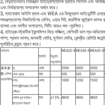
2, বৈদ্যুতিনভাবে নিয়ন্ত্রিত হাইড্রোস্ট্যাটিক ড্রাইভ সিস্টেম এবং অবিচ
এবং নির্ভরযোগ্য অপারেশন অর্জন করে।
3, প্যানোরাম আইসি ক্যাব এবং WEA এর ভিজ্যুয়াল আইডেন্টিটি চেহারা
সামঞ্জস্যযোগ্য দিকনির্দেশের মেশিন, এয়ার সিট, জয়স্টিক কন্ট্রোল ভালভ 
হালকা এবং নমনীয় অপারেশন, সিটিং আরও কম -সুরক্ষিত।
4, হাইড্রো-স্ট্যাটিক ট্রান্সমিশন দিয়ে সজ্জিত, মেশিনটি ভাল স্ব-অ
পাম্প, প্রধান ভালভ, জলবাহী মোটর, ঘূর্ণমান মোটর, কেন্দ্রীয় রোটারি জয়েন
সুপরিচিত ব্র্যান্ড গ্রহণ করে।
আইটেম
WEA25-4
WEA30-4
WEA35-4
ইউনিট
বিচ্যুতি
অনুমোদিত
基本参
গ্ম
কেজি
-
2500
3000
3500
数 বেসিক
লোড কেন্দ্র
মিমি
-
500
500
500
প্যারামিটার
লোড
কেজি
-
1000
1250
1550
ক্ষমতা@max.ফরওয়ার্ড
পৌঁছান
বেসিক বুম সর্বোচ্চ।
মিমি
±1.5%
4850
4850
4850
উত্তোলন উচ্চতা