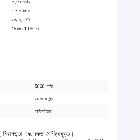
নগ্ন অবস্থায়
5-8 কর্মদিবস
এল/সি, টি/টি
45 দিনে 10 ইউনিট
5000 কেজি
ডংফেং কামিন্স
কাস্টমাইজড
িরাপত্তা এবং দক্ষতা বৈশিষ্ট্যযুক্ত।