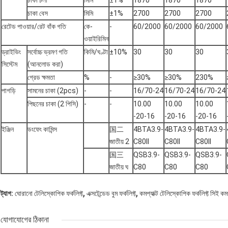
চাকা চলা
মিমি
±1%
1870
1870
1870
চাকা বেস
মিমি
±1%
2700
2700
2700
রেটেড পাওয়ার/রেট বাঁক গতি
কে-
-
60/2000
60/2000
60/2000
ওয়াইরিমিন
ড্রাইভিং
সর্বোচ্চ ভ্রমণ গতি
কিমি/ঘণ্টা
±10%
30
30
30
সিস্টেম
(আনলোড করা)
গ্রেড ক্ষমতা
%
-
≥30%
≥30%
230%
পাগড়ি
সামনের চাকা (2pcs)
-
-
16/70-24
16/70-24
16/70-24
পিছনের চাকা (2 পিসি)
-
-
10.00
10.00
10.00
-20-16
-20-16
-20-16
ইঞ্জিন
ডংফেং কামিন্স
国二
4BTA3.9-
4BTA3.9-
4BTA3.9-
জাতীয় 2
C80II
C80II
C80II
国三
QSB3.9-
QSB3.9-
QSB3.9-
জাতীয় ঘ
C80
C80
C80
,
,
ট্যাগ:
ঘোরানো টেলিস্কোপিক ফর্কলিফ্ট
এক্সটেন্ডেড বুম ফর্কলিফ্ট
কমপ্যাক্ট টেলিস্কোপিক ফর্কলিফ্ট সিই কমপ
যোগাযোগের ঠিকানা