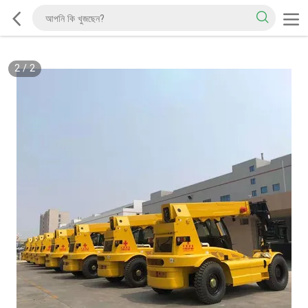
2
/
2