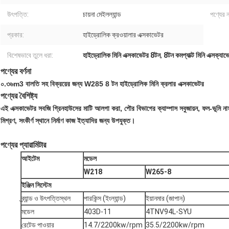
উৎপত্তি:
চায়না মেইলল্যান্ড
পণ্যের ন
প্রকার:
হাইড্রোলিক ক্রওয়ালার এক্সকাভেটর
বিশেষভাবে তুলে ধরা:
হাইড্রোলিক মিনি এক্সকাভেটর 8টন
,
8টন কমপ্যাক্ট মিনি এক্সক্যাভ
পণ্যের বর্ণনা
০.৩৬m3 বালতি সহ বিক্রয়ের জন্য W285 8 টন হাইড্রোলিক মিনি ক্রলার এক্সকাভেটর
পণ্যের বৈশিষ্ট্য
এই এক্সকাভেটর সবজি গ্রিনহাউসের মাটি আলগা করা, পৌর বিভাগের ক্যাম্পাস সবুজায়ন, ফল-ভূমি নার্স
মিশ্রণ, সংকীর্ণ স্থানে নির্মাণ কাজ ইত্যাদির জন্য উপযুক্ত।
পণ্যের প্যারামিটার
আইটেম
মডেল
W218
W265-8
ইঞ্জিন সিস্টেম
ব্র্যান্ড ও উৎপত্তিস্থল
পারকিন্স (ইংল্যান্ড)
ইয়ানমার (জাপান)
মডেল
403D-11
4TNV94L-SYU
রেটেড পাওয়ার
14.7/2200kw/rpm
35.5/2200kw/rpm