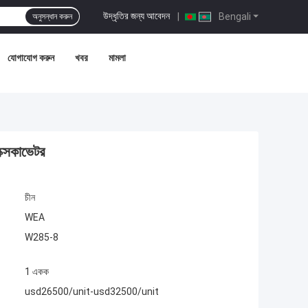
উদ্ধৃতির জন্য আবেদন
|
Bengali
অনুসন্ধান করুন
যোগাযোগ করুন
খবর
মামলা
এক্সকাভেটর
চীন
WEA
W285-8
1 একক
usd26500/unit-usd32500/unit