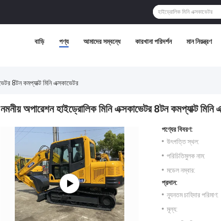
বাড়ি
পণ্য
আমাদের সম্বন্ধে
কারখানা পরিদর্শন
মান নিয়ন্ত্রণ
ভেটর 8টন কমপ্যাক্ট মিনি এক্সকাভেটর
নমনীয় অপারেশন হাইড্রোলিক মিনি এক্সকাভেটর 8টন কমপ্যাক্ট মিনি 
পণ্যের বিবরণ:
উৎপত্তি স্থল:
পরিচিতিমুলক নাম:
মডেল নম্বার:
প্রদান:
ন্যূনতম চাহিদার পরিমাণ:
মূল্য: