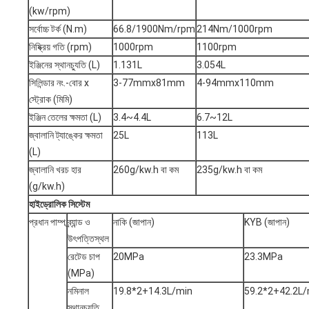
(kw/rpm)
সর্বোচ্চ টর্ক (N.m)
66.8/1900Nm/rpm
214Nm/1000rpm
নিষ্ক্রিয় গতি (rpm)
1000rpm
1100rpm
ইঞ্জিনের স্থানচ্যুতি (L)
1.131L
3.054L
সিলিন্ডার নং.-বোর x
3-77mmx81mm
4-94mmx110mm
স্ট্রোক (মিমি)
ইঞ্জিন তেলের ক্ষমতা (L)
3.4~4.4L
6.7~12L
জ্বালানি ট্যাঙ্কের ক্ষমতা
25L
113L
(L)
জ্বালানি খরচ হার
260g/kw.h বা কম
235g/kw.h বা কম
(g/kw.h)
হাইড্রোলিক সিস্টেম
প্রধান পাম্প
ব্র্যান্ড ও
নাকি (জাপান)
KYB (জাপান)
উৎপত্তিস্থল
রেটেড চাপ
20MPa
23.3MPa
(MPa)
নমিনাল
19.8*2+14.3L/min
59.2*2+42.2L/
স্থানচ্যুতি