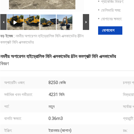
প্যাকেজিং বিবরণ:
ডেলিভারি সময়:
যোগানের ক্ষমতা:
যোগাযোগ
বড় ইমেজ :
নমনীয় অপারেশন হাইড্রোলিক মিনি এক্সকাভেটর 8টন
কমপ্যাক্ট মিনি এক্সকাভেটর
নমনীয় অপারেশন হাইড্রোলিক মিনি এক্সকাভেটর 8টন কমপ্যাক্ট মিনি এক্সকাভেটর
বিবরণ
অপারেটিং ওজন:
8250 কেজি
চলন্ত প
সর্বাধিক খনন গভীরতা:
4231 মিমি
বিক্রয়ো
শর্ত:
নতুন
সর্বোচ্চ
বালতি ক্ষমতা:
0.36m3
গ্যারান্টি:
ইঞ্জিন:
ইয়ানমার (জাপান)
রঙ: