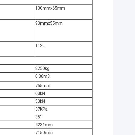
100mmx65mm
90mmx55mm
112L
8250kg
0.36m3
755mm
63kN
50kN
37KPa
35°
4231mm
7150mm