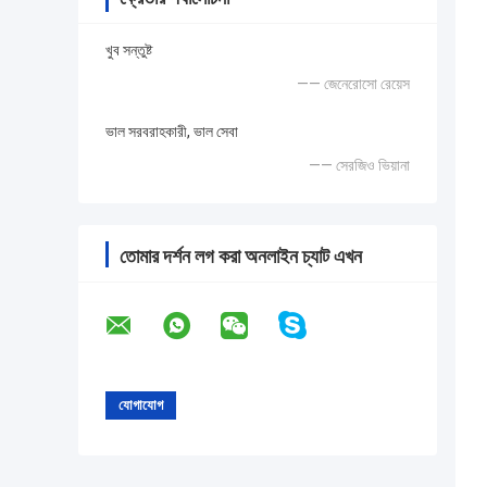
খুব সন্তুষ্ট
—— জেনেরোসো রেয়েস
ভাল সরবরাহকারী, ভাল সেবা
—— সেরজিও ভিয়ানা
তোমার দর্শন লগ করা অনলাইন চ্যাট এখন