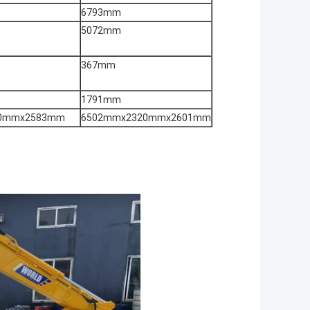
6793mm
5072mm
367mm
1791mm
0mmx2583mm
6502mmx2320mmx2601mm