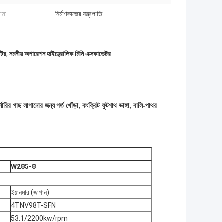
াম:
নির্মাণকাজের যন্ত্রপাতি
েটর
,
নমনীয় অপারেশন হাইড্রোলিক মিনি এক্সকাভেটর
ারির গাছ লাগানোর জন্য গর্ত খোঁড়া, কংক্রিট ফুটপাথ ভাঙ্গা, বালি-পাথর
W285-8
ইয়ানমার (জাপান)
4TNV98T-SFN
53.1/2200kw/rpm