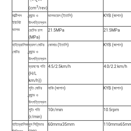
3
(cm
/rev)
মাল্টিপল
ব্র্যান্ড ও
ভালভয়েল (ইতালি)
KYB (জাপান)
ইউনিট
উৎপত্তিস্থল
ভালভ
রেটেড চাপ
21.5MPa
21.5MPa
(MPa)
হাইড্রোলিক
ভ্রমণ মোটর
কোমার (ইতালি)
KYB (জাপান)
মোটর
ব্র্যান্ড ও
উৎপত্তিস্থল
ভ্রমণের গতি
4.5/2.5km/h
4.0/2.2 km/h
(H/L
km/h))
সুইং মোটর
নাকি (জাপান)
KYB (জাপান)
ব্র্যান্ড ও
উৎপত্তিস্থল
সুইং গতি
10r/min
10.5rpm
(r/min)
হাইড্রোলিক
বুম সিলিন্ডার
60mmx35mm
110mmx65m