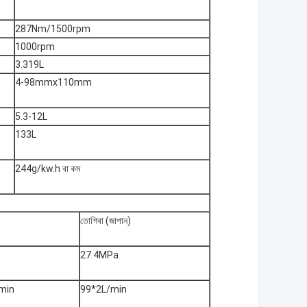
287Nm/1500rpm
1000rpm
3.319L
4-98mmx110mm
5.3-12L
133L
244g/kw.h বা কম
তোশিবা (জাপান)
27.4MPa
min
99*2L/min