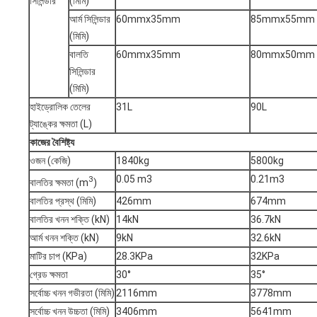
সিলিন্ডার
(মিমি)
আর্ম সিলিন্ডার
60mmx35mm
85mmx55mm
(মিমি)
বালতি
60mmx35mm
80mmx50mm
সিলিন্ডার
(মিমি)
হাইড্রোলিক তেলের
31L
90L
ট্যাঙ্কের ক্ষমতা (L)
কাজের বৈশিষ্ট্য
ওজন (কেজি)
1840kg
5800kg
0.05 m3
0.21m3
3
বালতির ক্ষমতা (m
)
বালতির প্রস্থ (মিমি)
426mm
674mm
বালতির খনন শক্তি (kN)
14kN
36.7kN
আর্ম খনন শক্তি (kN)
9kN
32.6kN
মাটির চাপ (KPa)
28.3KPa
32KPa
গ্রেড ক্ষমতা
30°
35°
সর্বোচ্চ খনন গভীরতা (মিমি)
2116mm
3778mm
সর্বোচ্চ খনন উচ্চতা (মিমি)
3406mm
5641mm