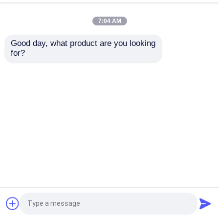
Hp
7:04 AM
ভালো দাম
ভালো দাম
Good day, what product are you looking 
for?
আমাদের সাথে যোগাযোগ করুন
আমাদের সাথে যোগাযোগ করুন
আরো দেখুন
বাড়ি
আমাদের সম্পর্কে
আমাদের সাথে যোগাযোগ করুন
Desktop Site
সাইট ম্যাপ
Privacy Policy
গুণ
হাইড্রোলিক ক্রলার এক্সকাভেটর
চীন কারখানা.Copyright ©
2025 World Equipment (Changzhou) Co., Ltd.. All
Rights Reserved.