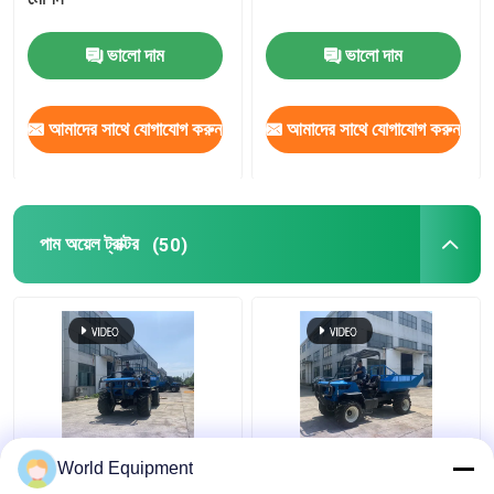
ভালো দাম
ভালো দাম
আমাদের সাথে যোগাযোগ করুন
আমাদের সাথে যোগাযোগ করুন
পাম অয়েল ট্রাক্টর
(50)
নিম্নচাপের টায়ার পাম অয়েল
আনারস বাগানের জন্য স্ব-লোডিং
World Equipment
ট্রাক্টর 2000kg মিনি ট্রাক্টর 22
মিনি ডাম্পার 2 টন 280 মিমি