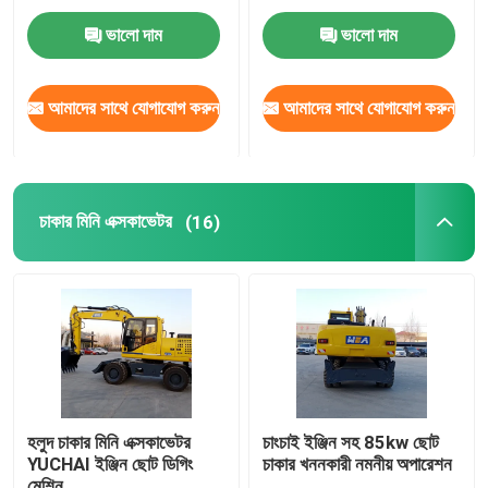
ভালো দাম
ভালো দাম
ভাইব্রেটরি রোড রোলার
আমাদের সাথে যোগাযোগ করুন
আমাদের সাথে যোগাযোগ করুন
ব্যাকহো হুইল লোডার
ছোট স্কিড স্টিয়ার লোডার
চাকার মিনি এক্সকাভেটর
(16)
টেলিস্কোপিক হ্যান্ডলার ফর্কলিফ্ট
টেলিস্কোপিক হুইল লোডার
হলুদ চাকার মিনি এক্সকাভেটর
চাংচাই ইঞ্জিন সহ 85kw ছোট
YUCHAI ইঞ্জিন ছোট ডিগিং
চাকার খননকারী নমনীয় অপারেশন
মেশিন