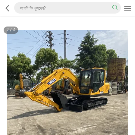
2
/
4