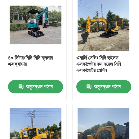
৪০ লিটার/মিনি মিনি ক্রলার
এনার্জি সেভিং মিনি হুইলড
এক্সক্যাভার
এক্সকাভেটর কম নয়েজ মিনি
এক্সকাভেটর মেশিন
অনুসন্ধান পাঠান
অনুসন্ধান পাঠান
বাড়ি
পণ্য
আমাদের সম্বন্ধে