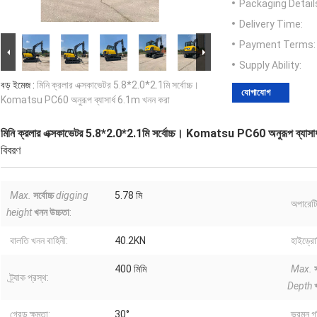
Packaging Detail
Delivery Time:
Payment Terms:
Supply Ability:
বড় ইমেজ :
মিনি ক্রলার এক্সকাভেটর 5.8*2.0*2.1মি সর্বোচ্চ।
যোগাযোগ
Komatsu PC60 অনুরূপ ব্যাসার্ধ 6.1m খনন করা
মিনি ক্রলার এক্সকাভেটর 5.8*2.0*2.1মি সর্বোচ্চ। Komatsu PC60 অনুরূপ ব্যাসা
বিবরণ
Max.
সর্বোচ্চ
digging
5.78 মি
অপারেট
height
খনন উচ্চতা
:
বালতি খনন বাহিনী:
40.2KN
হাইড্রো
400 মিমি
Max.
স
ট্র্যাক প্রস্থ:
Depth
গ্রেড ক্ষমতা:
30°
ভ্রমন গ