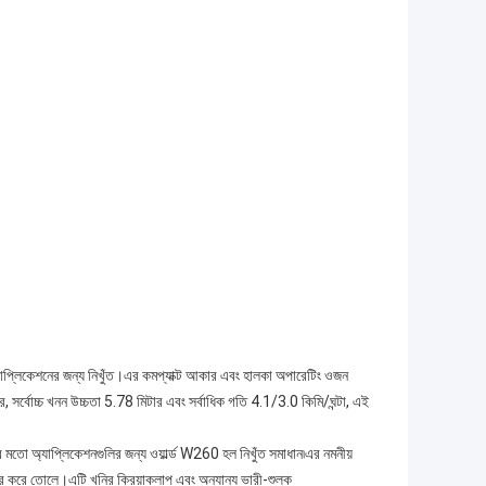
অ্যাপ্লিকেশনের জন্য নিখুঁত।এর কমপ্যাক্ট আকার এবং হালকা অপারেটিং ওজন
র, সর্বোচ্চ খনন উচ্চতা 5.78 মিটার এবং সর্বাধিক গতি 4.1/3.0 কিমি/ঘন্টা, এই
রের মতো অ্যাপ্লিকেশনগুলির জন্য ওয়ার্ল্ড W260 হল নিখুঁত সমাধান৷এর নমনীয়
য়ার করে তোলে।এটি খনির ক্রিয়াকলাপ এবং অন্যান্য ভারী-শুল্ক