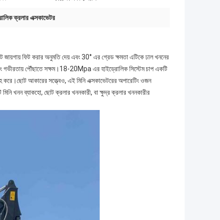
্রোলিক ক্রলার এক্সকাভেটর
ট জায়গায় ফিট করার অনুমতি দেয় এবং 30° এর গ্রেড ক্ষমতা এটিকে ঢাল খননের
চতা এবং গভীরতায় পৌঁছাতে সক্ষম।18-20Mpa এর হাইড্রোলিক সিস্টেম চাপ একটি
রাহ করে।ছোট আকারের সত্ত্বেও, এই মিনি এক্সকাভেটরের অপারেটিং ওজন
নি খনন ব্যাকহো, ছোট ক্রলার খননকারী, বা ক্ষুদ্র ক্রলার খননকারীর