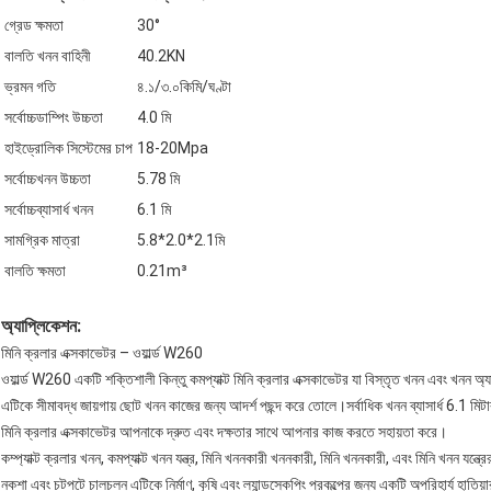
গ্রেড ক্ষমতা
30°
বালতি খনন বাহিনী
40.2KN
ভ্রমন গতি
৪.১/৩.০কিমি/ঘণ্টা
সর্বোচ্চডাম্পিং উচ্চতা
4.0 মি
হাইড্রোলিক সিস্টেমের চাপ
18-20Mpa
সর্বোচ্চখনন উচ্চতা
5.78 মি
সর্বোচ্চব্যাসার্ধ খনন
6.1 মি
সামগ্রিক মাত্রা
5.8*2.0*2.1মি
বালতি ক্ষমতা
0.21m³
অ্যাপ্লিকেশন:
মিনি ক্রলার এক্সকাভেটর – ওয়ার্ল্ড W260
ওয়ার্ল্ড W260 একটি শক্তিশালী কিন্তু কমপ্যাক্ট মিনি ক্রলার এক্সকাভেটর যা বিস্তৃত খনন এবং খনন 
এটিকে সীমাবদ্ধ জায়গায় ছোট খনন কাজের জন্য আদর্শ পছন্দ করে তোলে।সর্বাধিক খনন ব্যাসার্ধ 6.1 মিটা
মিনি ক্রলার এক্সকাভেটর আপনাকে দ্রুত এবং দক্ষতার সাথে আপনার কাজ করতে সহায়তা করে।
কম্প্যাক্ট ক্রলার খনন, কমপ্যাক্ট খনন যন্ত্র, মিনি খননকারী খননকারী, মিনি খননকারী, এবং মিনি খনন যন্ত্
নকশা এবং চটপটে চালচলন এটিকে নির্মাণ, কৃষি এবং ল্যান্ডস্কেপিং প্রকল্পের জন্য একটি অপরিহার্য হাতি