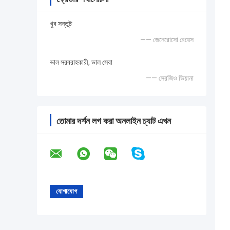
খুব সন্তুষ্ট
—— জেনেরোসো রেয়েস
ভাল সরবরাহকারী, ভাল সেবা
—— সেরজিও ভিয়ানা
তোমার দর্শন লগ করা অনলাইন চ্যাট এখন