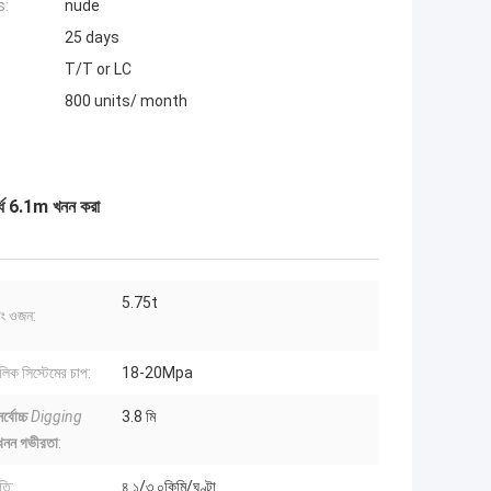
s:
nude
25 days
T/T or LC
800 units/ month
র্ধ 6.1m খনন করা
5.75t
িং ওজন:
লিক সিস্টেমের চাপ:
18-20Mpa
র্বোচ্চ
Digging
3.8 মি
খনন গভীরতা
:
তি:
৪.১/৩.০কিমি/ঘণ্টা