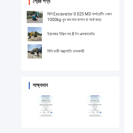
শ্রেষ্ঠ পণ্য
মিনি Excavator 0.025 M3 অপারেটিং ওজন
1000kg খুব কম দাম বাগান বা পার্ক জন্য
ইয়ানমার ইঞ্জিন সহ 8 টন এক্সকাভেটর
মিনি ভারী যন্ত্রপাতি খননকারী
সাক্ষ্যদান