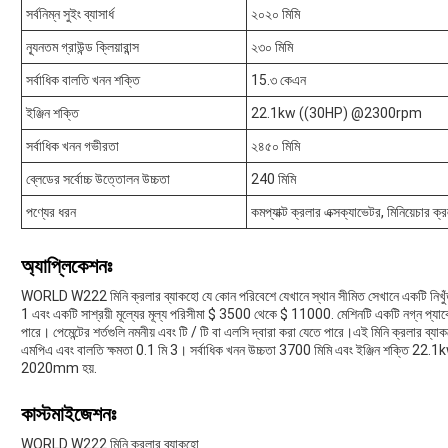
সর্বনিম্ন সুইং ব্যাসার্ধ
২০২০ মিমি
ন্যূনতম গ্রাউন্ড ক্লিয়ারান্স
২৩০ মিমি
সর্বাধিক বালতি খনন শক্তি
15.৩ কেএন
ইঞ্জিন শক্তি
22.1kw ((30HP) @2300rpm
সর্বাধিক খনন গভীরতা
২৪৫০ মিমি
ব্লেডের সর্বোচ্চ উত্তোলন উচ্চতা
240 মিমি
পণ্যের ধরন
কমপ্যাক্ট ক্রলার এক্সক্যাভেটর, মিনিয়েচার 
অ্যাপ্লিকেশনঃ
WORLD W222 মিনি ক্রলার ব্যাকহো যে কোন পরিবেশে যেখানে স্থান সীমিত সেখানে একটি নিখুঁত পছন
1 এবং একটি সাশ্রয়ী মূল্যের মূল্য পরিসীমা $ 3500 থেকে $ 11000. মেশিনটি একটি নগ্ন প্যাকে
পারে। পেমেন্টের শর্তগুলি নমনীয় এবং টি / টি বা এলসি দ্বারা করা যেতে পারে।এই মিনি ক্রলার ব
এমপিএ এবং বালতি ক্ষমতা 0.1 মি 3। সর্বাধিক খনন উচ্চতা 3700 মিমি এবং ইঞ্জিন শক্তি 22.
2020mm হয়.
কাস্টমাইজেশনঃ
WORLD W222 মিনি ক্রলার ব্যাকহো