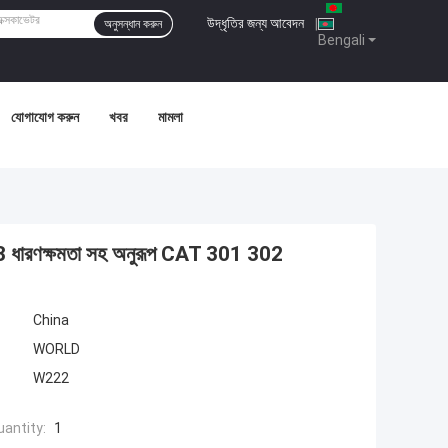
উদ্ধৃতির জন্য আবেদন
|
অনুসন্ধান করুন
Bengali
যোগাযোগ করুন
খবর
মামলা
.1m3 ধারণক্ষমতা সহ অনুরূপ CAT 301 302
China
WORLD
W222
antity:
1