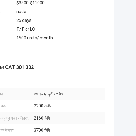
$3500-$11000
:
nude
25 days
T/T or LC
1500 units/ month
 অনুরূপ CAT 301 302
ান:
৩য় স্তর/ তৃতীয় পর্যায়
র ওজন:
2200 কেজি
ক উল্লম্ব খনন গভীরতা:
2160 মিমি
 খনন উচ্চতা:
3700 মিমি