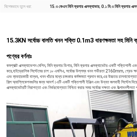
বিশেষভাবে তুলে ধরা:
15.৩ কেএন মিনি ক্রলার এক্সক্যাভার
,
0.১ মি.৩ মিনি ক্রলার এক্স
15.3KN সর্বোচ্চ বালতি খনন শক্তি 0.1m3 ধারণক্ষমতা সহ মিন
পণ্যের বর্ণনাঃ
কমপ্যাক্ট এক্সক্যাভেশন মেশিন, মিনি ক্রলার ডিগার, মিনি ক্রলার এক্সক্যাভেটর একটি শক্তিশালী এবং 
করে,হাইড্রোলিক সিস্টেমের চাপ ১৮ এমপিএ, সর্বোচ্চ উল্লম্ব খনন গভীরতা 2160mm, গ্রেড ক্ষ
এবং ব্যবহারকারী বান্ধব, খনন খাঁচার মধ্যে চমৎকার কর্মক্ষমতা প্রদান করে,এর উচ্চতর চালনাযোগ্
শিল্প অ্যাপ্লিকেশনগুলির জন্য আদর্শ।এটি একটি শক্তিশালী ইঞ্জিন এবং উন্নত জলবাহী সিস্টেম দিয়ে 
এক্সক্যাভেটরটি নিরাপত্তা এবং নির্ভরযোগ্যতা নিশ্চিত করার সময় সর্বোচ্চ দক্ষতা এবং উত্পাদনশীলত