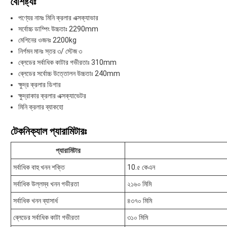
বৈশিষ্ট্যঃ
পণ্যের নামঃ মিনি ক্রলার এক্সক্যাভার
সর্বোচ্চ ডাম্পিং উচ্চতাঃ 2290mm
মেশিনের ওজনঃ 2200kg
নির্গমন মানঃ স্তর ৩/ স্টেজ ৩
ব্লেডের সর্বাধিক কাটার গভীরতাঃ 310mm
ব্লেডের সর্বোচ্চ উত্তোলন উচ্চতাঃ 240mm
ক্ষুদ্র ক্রলার ডিগার
ক্ষুদ্রাকার ক্রলার এক্সক্যাভেটর
মিনি ক্রলার ব্যাকহো
টেকনিক্যাল প্যারামিটারঃ
প্যারামিটার
সর্বাধিক বাহু খনন শক্তি
10.৫ কেএন
সর্বাধিক উল্লম্ব খনন গভীরতা
২১৬০ মিমি
সর্বাধিক খনন ব্যাসার্ধ
৪৩৭০ মিমি
ব্লেডের সর্বাধিক কাটা গভীরতা
৩১০ মিমি