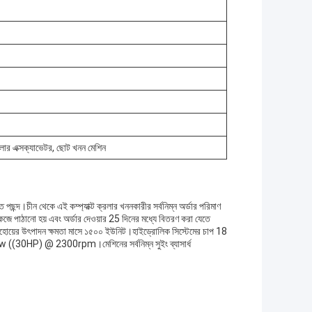
ক্রলার এক্সক্যাভেটর, ছোট খনন মেশিন
্দ।চীন থেকে এই কম্প্যাক্ট ক্রলার খননকারীর সর্বনিম্ন অর্ডার পরিমাণ
জে পাঠানো হয় এবং অর্ডার দেওয়ার 25 দিনের মধ্যে বিতরণ করা যেতে
্যাকহোয়ের উৎপাদন ক্ষমতা মাসে ১৫০০ ইউনিট।হাইড্রোলিক সিস্টেমের চাপ 18
1kw ((30HP) @ 2300rpm।মেশিনের সর্বনিম্ন সুইং ব্যাসার্ধ