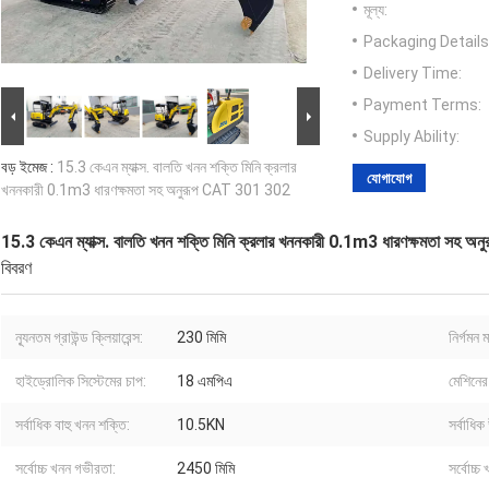
মূল্য:
Packaging Details
Delivery Time:
Payment Terms:
Supply Ability:
বড় ইমেজ :
15.3 কেএন ম্যাক্স. বালতি খনন শক্তি মিনি ক্রলার
যোগাযোগ
খননকারী 0.1m3 ধারণক্ষমতা সহ অনুরূপ CAT 301 302
15.3 কেএন ম্যাক্স. বালতি খনন শক্তি মিনি ক্রলার খননকারী 0.1m3 ধারণক্ষমতা সহ
বিবরণ
ন্যূনতম গ্রাউন্ড ক্লিয়ারেন্স:
230 মিমি
নির্গমন ম
হাইড্রোলিক সিস্টেমের চাপ:
18 এমপিএ
মেশিনে
সর্বাধিক বাহু খনন শক্তি:
10.5KN
সর্বাধি
সর্বোচ্চ খনন গভীরতা:
2450 মিমি
সর্বোচ্চ