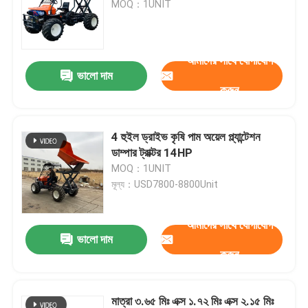
MOQ：1UNIT
ভাইব্রেটরি রোড রোলার
আমাদের সাথে যোগাযোগ
ভালো দাম
ব্যাকহো হুইল লোডার
করুন
ছোট স্কিড স্টিয়ার লোডার
4 হুইল ড্রাইভ কৃষি পাম অয়েল প্ল্যান্টেশন
ডাম্পার ট্রাক্টর 14HP
টেলিস্কোপিক হ্যান্ডলার ফর্কলিফ্ট
MOQ：1UNIT
মূল্য：USD7800-8800Unit
টেলিস্কোপিক হুইল লোডার
আমাদের সাথে যোগাযোগ
ভালো দাম
করুন
মাত্রা ৩.৬৫ মিঃ এক্স ১.৭২ মিঃ এক্স ২.১৫ মিঃ