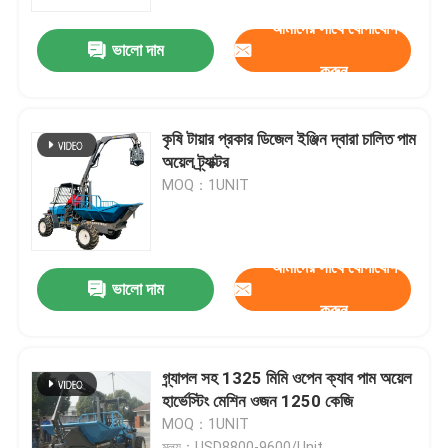
আমাদের সাথে যোগাযোগ
ভালো দাম
কারখানা পরিদর্শন
করুন
মান নিয়ন্ত্রণ
কৃষি টায়ার প্রকার ডিজেল ইঞ্জিন দ্বারা চালিত পাম
অয়েল ট্র্যাক্টর
যোগাযোগ করুন
MOQ：1UNIT
খবর
আমাদের সাথে যোগাযোগ
ভালো দাম
করুন
মামলা
হাইড্রোলিক ক্রলার এক্সকাভেটর
গ্র্যাপল সহ 1325 মিমি ওপেন ক্যাব পাম অয়েল
হার্ভেস্টিং মেশিন ওজন 1250 কেজি
MOQ：1UNIT
মিনি ক্রলার এক্সকাভেটর
মূল্য：USD8800-9600/Unit