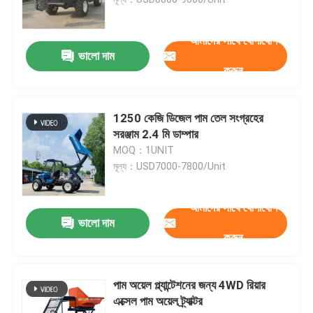
হুইল ক্রলার এক্সকাভেটর
আমাদের সাথে যোগাযোগ
ভালো দাম
করুন
চাকার মিনি এক্সকাভেটর
1250 কেজি ডিজেল পাম তেল সংগ্রহের
পাম অয়েল ট্রাক্টর
সরঞ্জাম 2.4 মি ডাম্পার
MOQ：1UNIT
মূল্য：USD7000-7800/Unit
ক্রলার মিনি ডাম্পার
আমাদের সাথে যোগাযোগ
ভারী যন্ত্রপাতি ডোজার
ভালো দাম
করুন
ফ্রন্ট এন্ড হুইল লোডার
পাম অয়েল প্ল্যান্টেশনের জন্য 4WD রিয়ার
এক্সেল পাম অয়েল ট্র্যাক্টর
ভারী যন্ত্রপাতি মোটর গ্রেডার